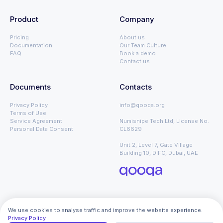
Product
Company
Pricing
About us
Documentation
Our Team Culture
FAQ
Book a demo
Contact us
Documents
Contacts
Privacy Policy
info@qooqa.org
Terms of Use
Service Agreement
Numisnipe Tech Ltd, License No.
Personal Data Consent
CL6629
Unit 2, Level 7, Gate Village
Building 10, DIFC, Dubai, UAE
We use cookies to analyse traffic and improve the website experience.
Privacy Policy
Global – 🇬🇧 English
Copyright © 2026 qoo.qa. All Rights