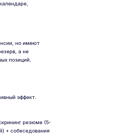
календаре,
нсии, но имеют
езерв, а не
вых позиций.
ивный эффект.
 скрининг резюме (5-
ей) + собеседования