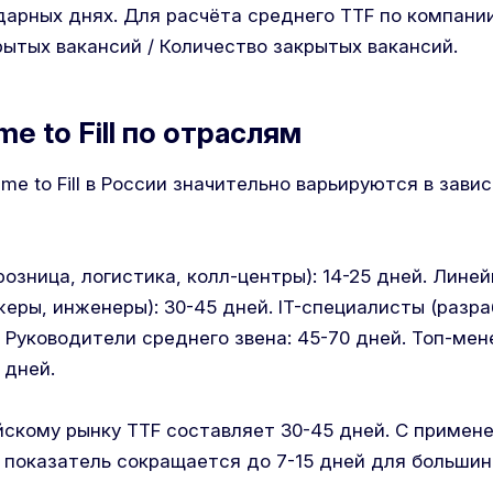
дарных днях. Для расчёта среднего TTF по компани
ытых вакансий / Количество закрытых вакансий.
e to Fill по отраслям
me to Fill в России значительно варьируются в зави
озница, логистика, колл-центры): 14-25 дней. Лин
еры, инженеры): 30-45 дней. IT-специалисты (разра
. Руководители среднего звена: 45-70 дней. Топ-ме
 дней.
йскому рынку TTF составляет 30-45 дней. С примен
 показатель сокращается до 7-15 дней для большин