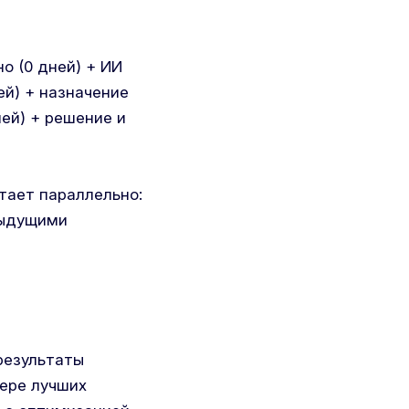
о (0 дней) + ИИ
ей) + назначение
ей) + решение и
отает параллельно:
дыдущими
-результаты
тере лучших