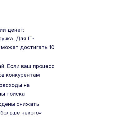
ии денег:
чка. Для IT-
 может достигать 10
ей. Если ваш процесс
ов конкурентам
 расходы на
лы поиска
уждены снижать
 больше некого»