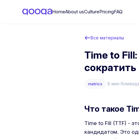
Home
About us
Culture
Pricing
FAQ
Все материалы
Time to Fil
сократить 
8 мин
Команд
metrics
Что такое Time
Time to Fill (TTF) 
кандидатом. Это од