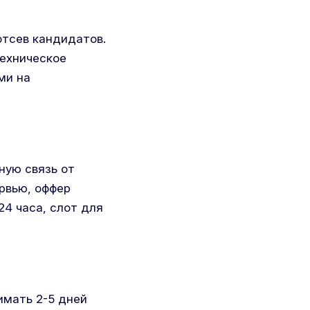
отсев кандидатов.
техническое
ми на
ную связь от
рвью, оффер
24 часа, слот для
мать 2-5 дней