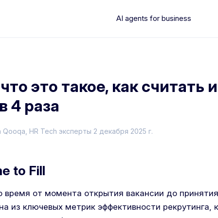
AI agents for business
l: что это такое, как считать 
в 4 раза
а Qooqa
, HR Tech эксперты
2 декабря 2025 г.
 to Fill
- это время от момента открытия вакансии до приняти
на из ключевых метрик эффективности рекрутинга, 