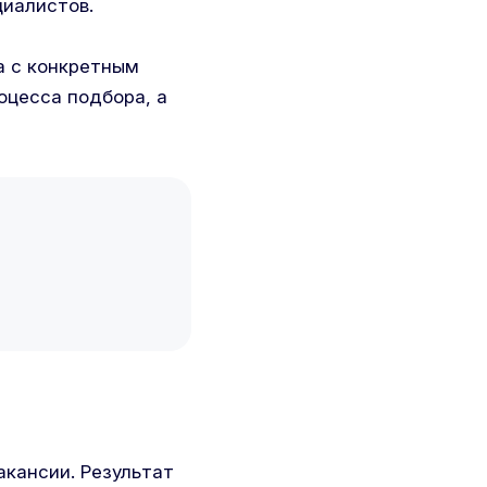
циалистов.
та с конкретным
оцесса подбора, а
акансии. Результат