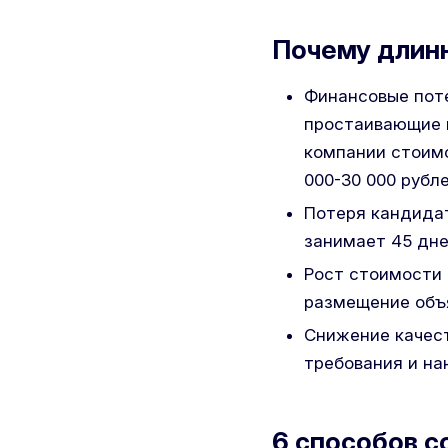
Почему длинны
Финансовые поте
простаивающие п
компании стоимо
000-30 000 рубл
Потеря кандидат
занимает 45 дне
Рост стоимости 
размещение объя
Снижение качест
требования и на
6 способов со