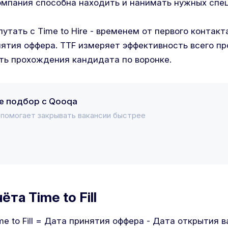
омпания способна находить и нанимать нужных спе
т путать с Time to Hire - временем от первого контак
ятия оффера. TTF измеряет эффективность всего пр
ость прохождения кандидата по воронке.
е подбор с Qooqa
с помогает закрывать вакансии быстрее
та Time to Fill
me to Fill = Дата принятия оффера - Дата открытия в