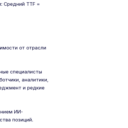
и: Средний TTF =
симости от отрасли
ейные специалисты
ботчики, аналитики,
неджмент и редкие
ением ИИ-
ства позиций.