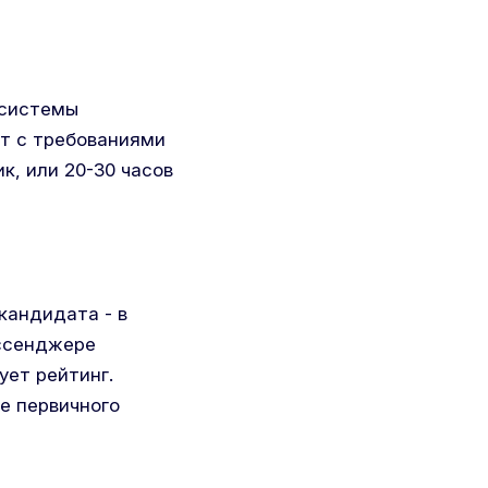
-системы
т с требованиями
к, или 20-30 часов
кандидата - в
ессенджере
ует рейтинг.
пе первичного