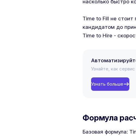
насколько быстро к
Time to Fill не стои
кандидатом до прин
Time to Hire - скор
Автоматизируйт
Узнайте, как серви
Узнать больше
Формула расчё
Базовая формула: Ti