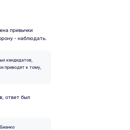
ена привычки
орону - наблюдать.
ных кандидатов,
ки приводят к тому,
в, ответ был
 Бианко