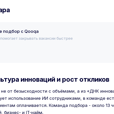
ара
е подбор с Qooqa
с помогает закрывать вакансии быстрее
льтура инноваций и рост откликов
 не от безысходности с объёмами, а из «ДНК иннов
ует использование ИИ сотрудниками, в команде ест
ментам оплачивается. Команда подбора - около 13 ч
 бизнес- и IT-найм.