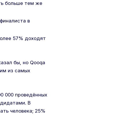
ть больше тем же
 финалиста в
более 57% доходят
азал бы, но Qooqa
ним из самых
00 000 проведённых
ндидатами. В
ать человека; 25%