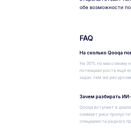
обе возможности поя
FAQ
На сколько Qooqa п
На 30% по массовому на
потенциал роста ещё ес
задач тем же ресурсом
Зачем разбирать ИИ
Qooqa вступает в диало
снимает риск пропустит
специалиста редкого п