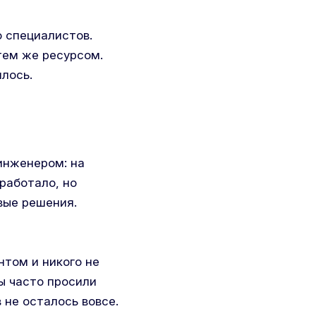
о специалистов.
тем же ресурсом.
лось.
инженером: на
работало, но
вые решения.
том и никого не
ы часто просили
 не осталось вовсе.