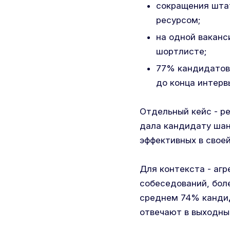
сокращения штат
ресурсом;
на одной ваканс
шортлисте;
77% кандидатов 
до конца интерв
Отдельный кейс - р
дала кандидату шан
эффективных в свое
Для контекста - агр
собеседований, бол
среднем 74% кандид
отвечают в выходные