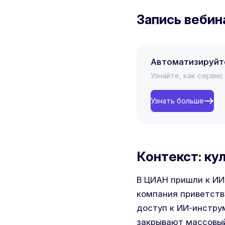
Запись вебин
Автоматизируйт
Узнайте, как серви
Узнать больше
Контекст: ку
В ЦИАН пришли к ИИ
компания приветств
доступ к ИИ-инстру
закрывают массовый,