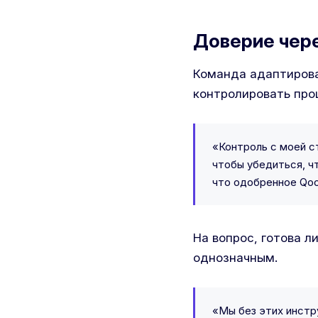
Доверие чер
Команда адаптирова
контролировать проц
«Контроль с моей с
чтобы убедиться, чт
что одобренное Qoo
На вопрос, готова л
однозначным.
«Мы без этих инстр