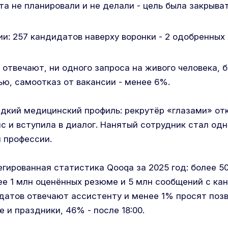
а не планировали и не делали - цель была закрыва
ии: 257 кандидатов наверху воронки - 2 одобренных
отвечают, ни одного запроса на живого человека, 
ью, самоотказ от вакансии - менее 6%.
едкий медицинский профиль: рекрутёр «глазами» отк
с и вступила в диалог. Нанятый сотрудник стал од
й профессии.
егированная статистика Qooqa за 2025 год: более 5
ее 1 млн оценённых резюме и 5 млн сообщений с ка
атов отвечают ассистенту и менее 1% просят позв
 и праздники, 46% - после 18:00.