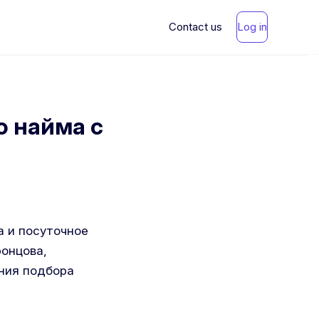
Contact us
Log in
 найма с
а и посуточное
онцова,
ения подбора