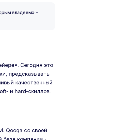
торым владеем» -
ейере». Сегодня это
ки, предсказывать
ливый качественный
ft- и hard-скиллов.
И. Qooqa со своей
й базе компании -