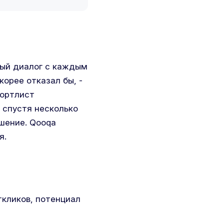
вый диалог с каждым
орее отказал бы, -
шортлист
 спустя несколько
ешение. Qooqa
я.
ткликов, потенциал