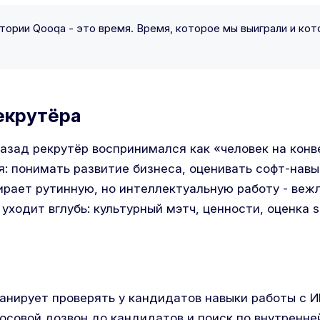
тории Qooqa - это время. Время, которое мы выиграли и ко
екрутёра
азад рекрутёр воспринимался как «человек на конв
я: понимать развитие бизнеса, оценивать софт-навы
ирает рутинную, но интеллектуальную работу - веж
 уходит вглубь: культурный мэтч, ценности, оценка so
анирует проверять у кандидатов навыки работы с И
осовой дозвон до кандидатов и поиск по внутренне