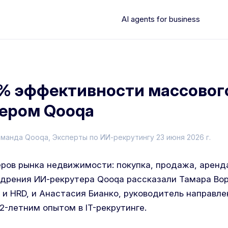
AI agents for business
% эффективности массового
ером Qooqa
оманда Qooqa
, Эксперты по ИИ-рекрутингу
23 июня 2026 г.
еров рынка недвижимости: покупка, продажа, аренд
едрения ИИ-рекрутера Qooqa рассказали Тамара Вор
 и HRD, и Анастасия Бианко, руководитель направл
2-летним опытом в IT-рекрутинге.