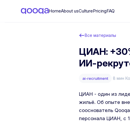
Home
About us
Culture
Pricing
FAQ
Все материалы
ЦИАН: +30
ИИ-рекрут
8 мин
К
ai-recruitment
ЦИАН - один из лид
жильё. Об опыте вн
сооснователь Qooqa
персонала ЦИАН, с 1